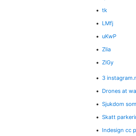
tk
LMfj
uKwP
Zlia
ZlGy
3 instagram.
Drones at wa
Sjukdom som
Skatt parker
Indesign cc 