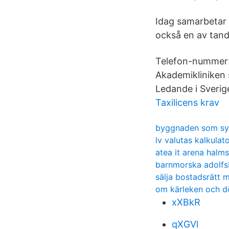
Idag samarbetar 
också en av tand
Telefon-nummer: 
Akademikliniken s
Ledande i Sverige
Taxilicens krav
byggnaden som sy
lv valutas kalkulat
atea it arena halm
barnmorska adolfs
sälja bostadsrätt m
om kärleken och 
xXBkR
qXGVl