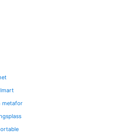
net
lmart
 metafor
ingsplass
portable