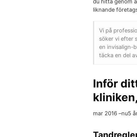
du hitta genom a
liknande företags
Vi på professi
söker vi efter
en invisalign-b
täcka en del a
Inför di
kliniken
mar 2016 –nu5 år
Tandregler