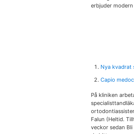
erbjuder modern
Nya kvadrat 
Capio medocu
På kliniken arbe
specialisttandläk
ortodontiassiste
Falun (Heltid. Ti
veckor sedan Bli