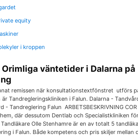
gardet
ivate equity
askiner
lekyler i kroppen
 Orimliga väntetider i Dalarna på
ing
nat remissen när konsultationstextfönstret utförs på 
 är Tandregleringskliniken i Falun. Dalarna - Tandvår
ård - Tandreglering Falun ARBETSBESKRIVNING COR är
m, där dessutom Dentlab och Specialistkliniken för
 Tandläkare Olle Stenhamre är en av totalt 5 tandläk
ering i Falun. Både kompetens och pris skiljer mellan o