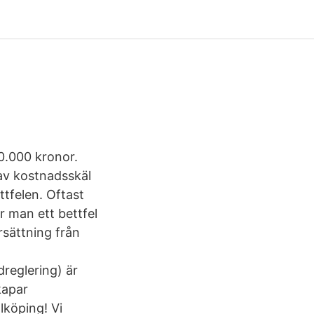
0.000 kronor.
 av kostnadsskäl
ttfelen. Oftast
r man ett bettfel
ersättning från
reglering) är
kapar
lköping! Vi