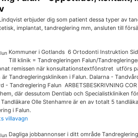
v
Lindqvist erbjuder dig som patient dessa typer av tan
etisk, implantat, tandreglering mm, ansluten till för
Kommuner i Gotlands 6 Ortodonti Instruktion Sida:
Till klinik = Tandregleringen Falun/Tandregleringe
nat remissen när konsultationstextfönstret utförs på 
 är Tandregleringskliniken i Falun. Dalarna - Tandvår
ård - Tandreglering Falun ARBETSBESKRIVNING COR är
m, där dessutom Dentlab och Specialistkliniken för
 Tandläkare Olle Stenhamre är en av totalt 5 tandläk
ring i Falun.
s villavagn
Dagliga jobbannonser i ditt område Tandreglering