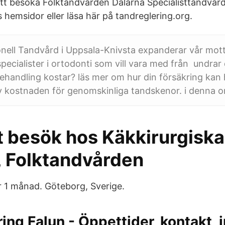
tt besöka Folktandvården Dalarna Specialisttandvård 
 hemsidor eller läsa här på tandreglering.org.
onell Tandvård i Uppsala-Knivsta expanderar vår mot
 specialister i ortodonti som vill vara med från undra
ehandling kostar? läs mer om hur din försäkring kan hj
v kostnaden för genomskinliga tandskenor. i denna or
tt besök hos Käkkirurgiska
, Folktandvården
 1 månad. Göteborg, Sverige.
ing Falun - Öppettider, kontakt, i