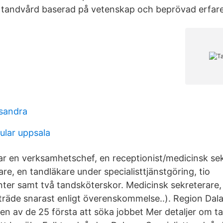
 tandvård baserad på vetenskap och beprövad erfar
sandra
lar uppsala
tar en verksamhetschef, en receptionist/medicinsk sek
are, en tandläkare under specialisttjänstgöring, tio
nter samt två tandsköterskor. Medicinsk sekreterare
llträde snarast enligt överenskommelse..). Region Dal
 en av de 25 första att söka jobbet Mer detaljer om t