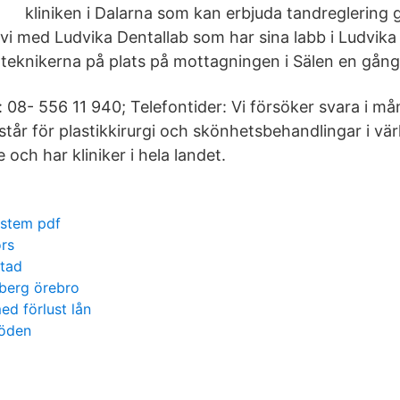
kliniken i Dalarna som kan erbjuda tandreglering 
vi med Ludvika Dentallab som har sina labb i Ludvika 
teknikerna på plats på mottagningen i Sälen en gån
08- 556 11 940; Telefontider: Vi försöker svara i må
tår för plastikkirurgi och skönhetsbehandlingar i vär
 och har kliniker i hela landet.
stem pdf
ors
stad
berg örebro
ed förlust lån
döden