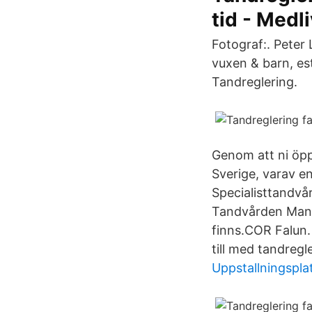
tid - Medli
Fotograf:. Peter 
vuxen & barn, est
Tandreglering.
Genom att ni öpp
Sverige, varav en
Specialisttandv
Tandvården Manhe
finns.COR Falun.
till med tandregle
Uppstallningsplat