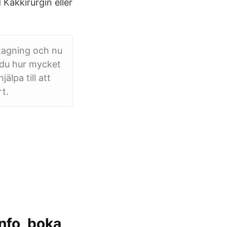
Käkkirurgin eller
tagning och nu
r du hur mycket
älpa till att
t.
nfo, boka