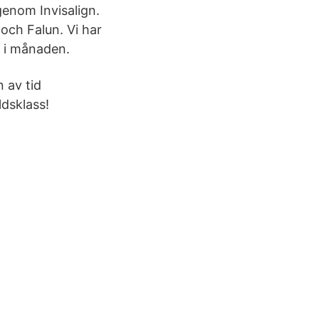
genom Invisalign.
och Falun. Vi har
g i månaden.
n av tid
ldsklass!