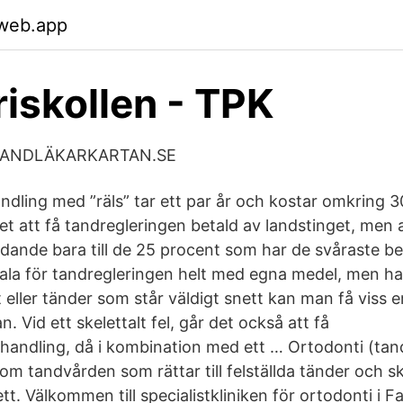
.web.app
iskollen - TPK
« TANDLÄKARKARTAN.SE
dling med ”räls” tar ett par år och kostar omkring 3
het att få tandregleringen betald av landstinget, men
udande bara till de 25 procent som har de svåraste be
tala för tandregleringen helt med egna medel, men ha
rt eller tänder som står väldigt snett kan man få viss 
. Vid ett skelettalt fel, går det också att få
handling, då i kombination med ett … Ortodonti (tand
nom tandvården som rättar till felställda tänder och s
t. Välkommen till specialistkliniken för ortodonti i Fa