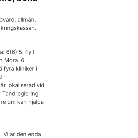
dvård; allmän,
säkringskassan.
 6(6) 5. Fyll i
n Mora. 6.
fyra kliniker i
d -
 lokaliserad vid
 Tandreglering
are om kan hjälpa
. Vi är den enda