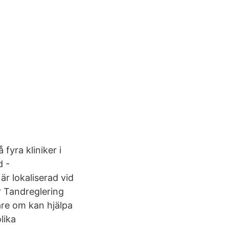
fyra kliniker i
d -
 lokaliserad vid
 Tandreglering
are om kan hjälpa
lika