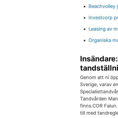
Beachvolley 
Investcorp pr
Leasing av m
Organiska mo
Insändare:
tandställn
Genom att ni öpp
Sverige, varav en
Specialisttandv
Tandvården Manhe
finns.COR Falun.
till med tandregl