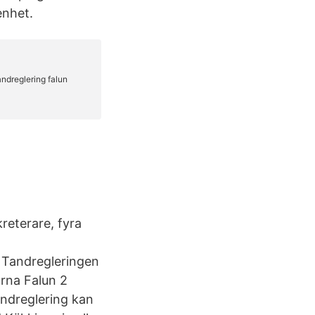
enhet.
reterare, fyra
, Tandregleringen
arna Falun 2
andreglering kan