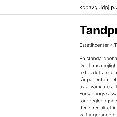
kopavguldpjlp
Tandpr
Estetikcenter 
En standardbehan
Det finns möjlig
riktas detta erbj
får patienten be
av allvarligare a
Försäkringskassan
tandregleringsbe
den specialitet i
välfungerande bet