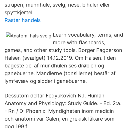
strupen, munnhule, svelg, nese, bihuler eller
spyttkjertel.
Raster handels
Learn vocabulary, terms, and
more with flashcards,
games, and other study tools. Borger Fagperson
Halsen (svælget) 14.12.2019. Om Halsen. I den
bageste del af mundhulen ses drøblen og
ganebuerne. Mandlerne (tonsillerne) består af
lymfevæv og sidder i ganebuerne.
Dessutom deltar Fedyukovich N.I. Human
Anatomy and Physiology: Study Guide. - Ed. 2:a.
- Rn / D: Phoenix Myndigheten inom medicin
och anatomi var Galen, en grekisk läkare som
dog 199 f.