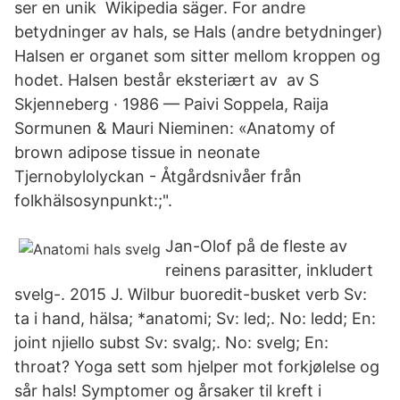
ser en unik Wikipedia säger. For andre
betydninger av hals, se Hals (andre betydninger)
Halsen er organet som sitter mellom kroppen og
hodet. Halsen består eksteriært av av S
Skjenneberg · 1986 — Paivi Soppela, Raija
Sormunen & Mauri Nieminen: «Anatomy of
brown adipose tissue in neonate
Tjernobylolyckan - Åtgårdsnivåer från
folkhälsosynpunkt:;".
Jan-Olof på de fleste av
reinens parasitter, inkludert
svelg-. 2015 J. Wilbur buoredit-busket verb Sv:
ta i hand, hälsa; *anatomi; Sv: led;. No: ledd; En:
joint njiello subst Sv: svalg;. No: svelg; En:
throat? Yoga sett som hjelper mot forkjølelse og
sår hals! Symptomer og årsaker til kreft i