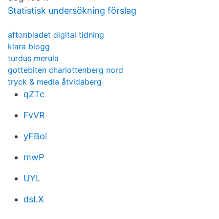
Statistisk undersökning förslag
aftonbladet digital tidning
klara blogg
turdus merula
gottebiten charlottenberg nord
tryck & media åtvidaberg
qZTc
FvVR
yFBoi
mwP
UYL
dsLX