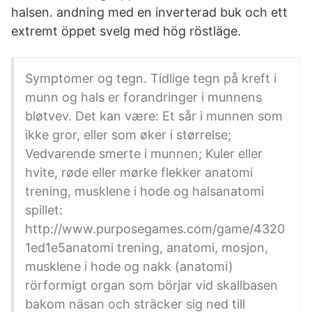
halsen. andning med en inverterad buk och ett
extremt öppet svelg med hög röstläge.
Symptomer og tegn. Tidlige tegn på kreft i
munn og hals er forandringer i munnens
bløtvev. Det kan være: Et sår i munnen som
ikke gror, eller som øker i størrelse;
Vedvarende smerte i munnen; Kuler eller
hvite, røde eller mørke flekker anatomi
trening, musklene i hode og halsanatomi
spillet:
http://www.purposegames.com/game/4320
1ed1e5anatomi trening, anatomi, mosjon,
musklene i hode og nakk (anatomi)
rörformigt organ som börjar vid skallbasen
bakom näsan och sträcker sig ned till